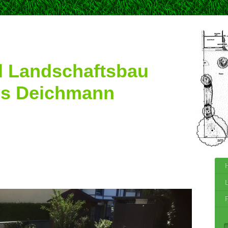
d Landschaftsbau
us Deichmann
L